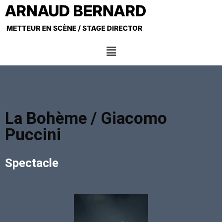
La Bohème / Giacomo
Puccini
Spectacle